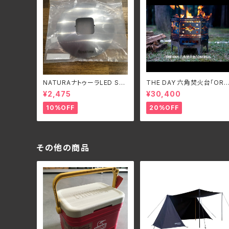
NATURAナトゥーラLED SU
THE DAY 六角焚火台「ORT
PER FLASH LIGHT専用シェ
EGA」
¥2,475
¥30,400
ード
10%OFF
20%OFF
その他の商品