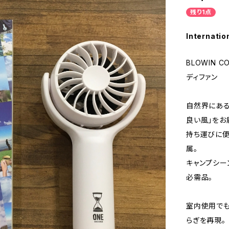
残り1点
Internatio
BLOWIN C
ディファン
自然界にある「
良い風」をお
持ち運びに便
属。
キャンプシー
必需品。
室内使用でも
らぎを再現。