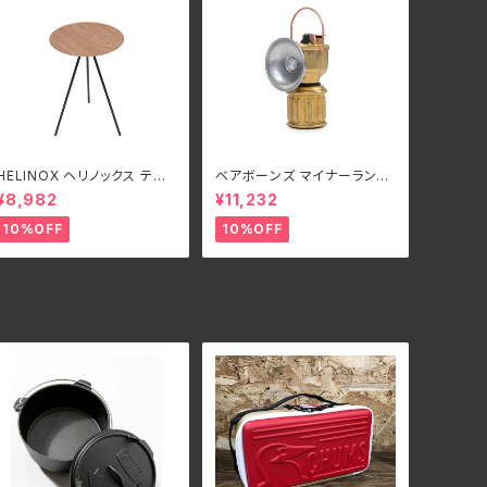
HELINOX ヘリノックス テー
ベアボーンズ マイナーランタ
ブルオー HOME DECO &
ンLED
¥8,982
¥11,232
BEACH オーク
10%OFF
10%OFF