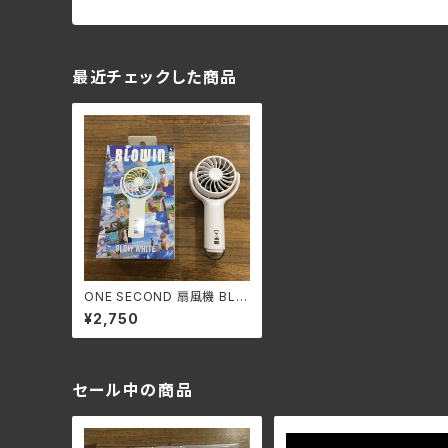
最近チェックした商品
ONE SECOND 扇風機 BLO
WIN コンパクトハンディファ
¥2,750
ン キシマ
セール中の商品