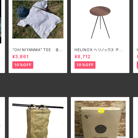
“Oh！NIYANMA” TEE まる
HELINOX ヘリノックス テー
で本物！オニヤンマTシャツ
ブルオー HOME DECO &
¥3,861
¥8,712
BEACH ウォルナット
10%OFF
10%OFF