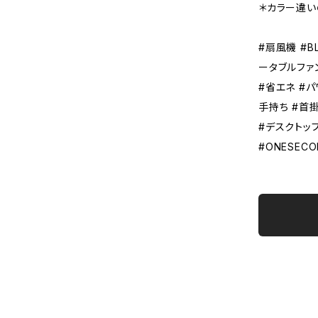
＊カラー違い
#扇風機 #B
ータブルファ
#省エネ #パ
手持ち #首掛
#デスクトップ
#ONESEC