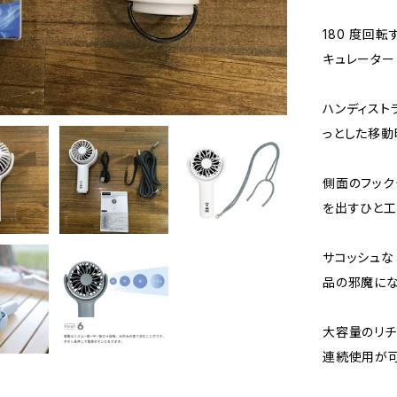
180 度回
キュレーター
ハンディスト
っとした移動
側面のフック
を出すひと工
サコッシュな
品の邪魔にな
大容量のリチ
連続使用が可