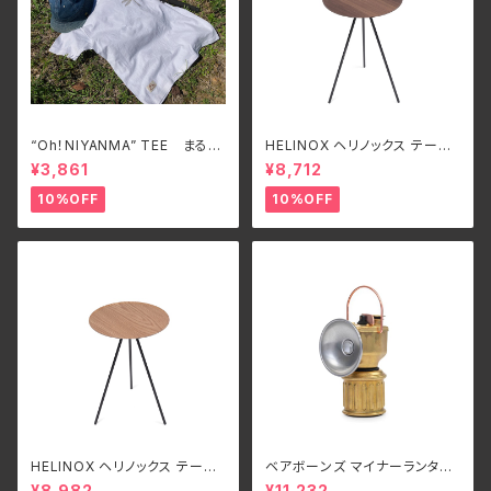
“Oh！NIYANMA” TEE まるで
HELINOX ヘリノックス テーブ
本物！オニヤンマTシャツ
ルオー HOME DECO & BEA
¥3,861
¥8,712
CH ウォルナット
10%OFF
10%OFF
HELINOX ヘリノックス テーブ
ベアボーンズ マイナーランタン
ルオー HOME DECO & BEA
LED
¥8,982
¥11,232