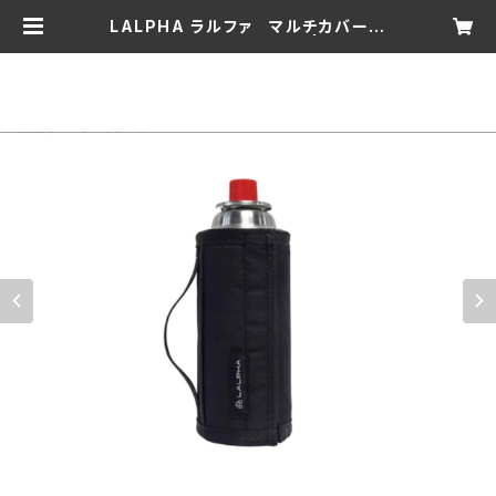
LALPHA ラルファ マルチカバー
CB缶カバー 新品未開封 | sprout
zero