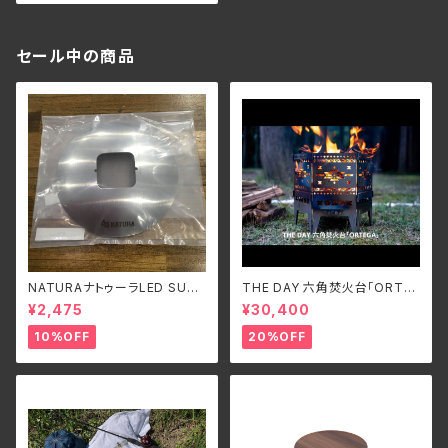
セール中の商品
NATURAナトゥーラLED SUPE
THE DAY 六角焚火台「ORTE
R FLASH LIGHT専用シェード
GA」
¥2,475
¥30,400
10%OFF
20%OFF