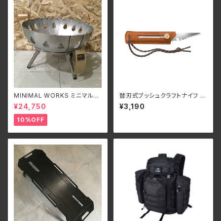
MINIMAL WORKS ミニマルワ
替刃式ブッシュクラフトナイフ B
ークスVULCAN/M バルカンM
K1 レザー キャメル
¥24,750
¥3,190
10%OFF