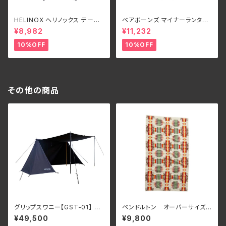
HELINOX ヘリノックス テーブ
ベアボーンズ マイナーランタン
ルオー HOME DECO & BEA
LED
¥8,982
¥11,232
CH オーク
10%OFF
10%OFF
その他の商品
グリップスワニー【GST-01】 FI
ペンドルトン オーバーサイズ
RE PROOF GS TENT
バスタオル 【Chief Joseph】ア
¥49,500
¥9,800
イボリー