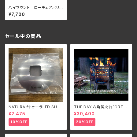
ハイマウント ローチェアポリコ
ットン
¥7,700
セール中の商品
NATURAナトゥーラLED SUPE
THE DAY 六角焚火台「ORTE
R FLASH LIGHT専用シェード
GA」
¥2,475
¥30,400
10%OFF
20%OFF