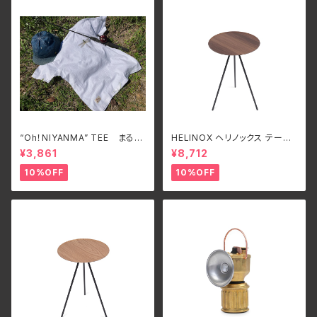
“Oh！NIYANMA” TEE まるで
HELINOX ヘリノックス テーブ
本物！オニヤンマTシャツ
ルオー HOME DECO & BEA
¥3,861
¥8,712
CH ウォルナット
10%OFF
10%OFF